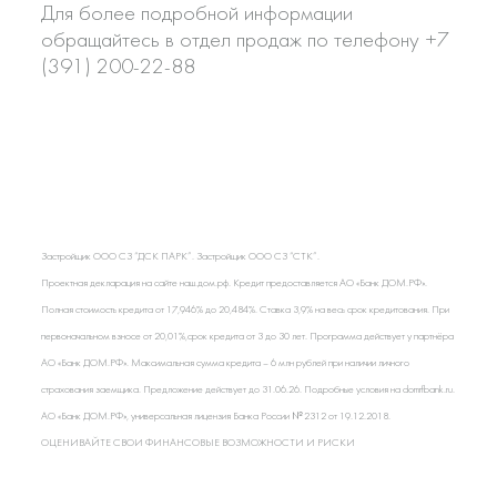
Для более подробной информации
обращайтесь в отдел продаж по телефону +7
(391) 200-22-88
Застройщик ООО СЗ “ДСК ПАРК”. Застройщик ООО СЗ “СТК”.
Проектная декларация на сайте наш.дом.рф. Кредит предоставляется АО «Банк ДОМ.РФ».
Полная стоимость кредита от 17,946% до 20,484%. Ставка 3,9% на весь срок кредитования. При
первоначальном взносе от 20,01%,срок кредита от 3 до 30 лет. Программа действует у партнёра
АО «Банк ДОМ.РФ». Максимальная сумма кредита – 6 млн рублей при наличии личного
страхования заемщика. Предложение действует до 31.06.26. Подробные условия на domrfbank.ru.
АО «Банк ДОМ.РФ», универсальная лицензия Банка России № 2312 от 19.12.2018.
ОЦЕНИВАЙТЕ СВОИ ФИНАНСОВЫЕ ВОЗМОЖНОСТИ И РИСКИ