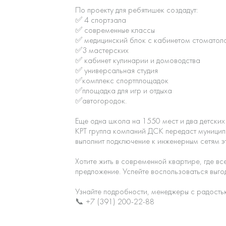
По проекту для ребятишек создадут:
✅ 4 спортзала
✅ современные классы
✅ медицинский блок с кабинетом стоматол
✅3 мастерских
✅ кабинет кулинарии и домоводства
✅ универсальная студия
✅комплекс спортплощадок
✅площадка для игр и отдыха
✅автогородок.
Еще одна школа на 1550 мест и два детских
КРТ группа компаний ДСК передаст муницип
выполнит подключение к инженерным сетям э
Хотите жить в современной квартире, где вс
предложение. Успейте воспользоваться выго
Узнайте подробности, менеджеры с радость
📞 +7 (391) 200-22-88