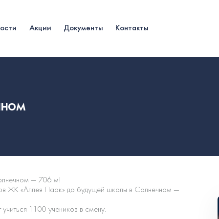
вости
Акции
Документы
Контакты
чном
олнечном — 706 м!
мов ЖК «Аллея Парк» до будущей школы в Солнечном —
 учиться 1100 учеников в смену.