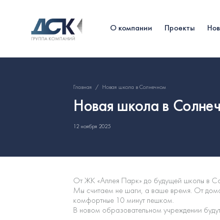
О компании
Проекты
Но
Главная
/
Новая школа в Солнечном
Новая школа в Солне
12 ноября 2025
От ЖК «Аллея Парк» до будущей школы в С
Мы считаем не шаги, а ваше время. От до
комфортные 10 минут пешком.
В новом образовательном учреждении будут